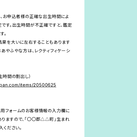
は、お申込者様の正確な出生時間によ
定です。出生時間が不正確ですと、鑑定
す。
結果を大いに左右することもあります
はあやふやな方は、レクティフィケーシ
生時間の割出し）
apan.com/items/20500625
専用フォームのお客様情報の入力欄に
りますので、「〇〇郡△△町」生まれ
入ください。