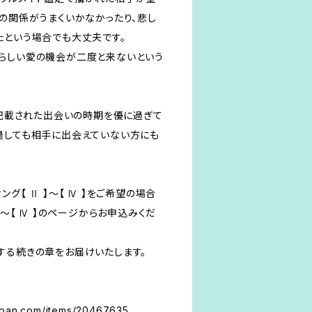
との関係がうまくいかなかったり、悲し
たという場合でも大丈夫です。
らしい愛の機会が二度と来ないという
に記載された出会いの時期を優に過ぎて
過しても相手に出会えていない方にも
グ【 Ⅱ 】～【 Ⅳ 】をご希望の場合
】～【 Ⅳ 】のページからお申込みくだ
する続きの章をお届けいたします。
japan.com/items/20467635