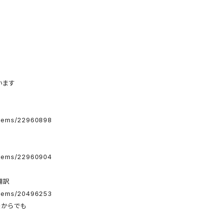
います
items/22960898
items/22960904
翻訳
items/20496253
後からでも