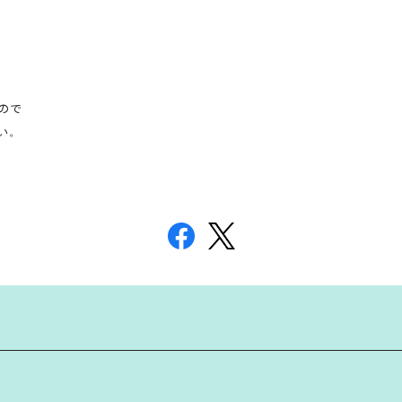
ので
い。