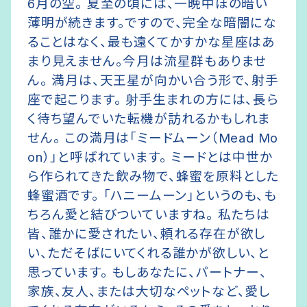
6月の空。 夏至の頃には、一晩中ほの暗い
薄明が続きます。ですので、完全な暗闇にな
ることはなく、最も遠くてかすかな星座はあ
まり見えません。今月は流星群もありませ
ん。 満月は、天王星が向かい合う形で、射手
座で起こります。
生まれの方には、長ら
射手
く待ち望んでいた転機が訪れるかもしれま
せん。 この満月は「ミードムーン（Mead Mo
on）」と呼ばれています。 ミードとは中世か
ら作られてきた飲み物で、蜂蜜を原料とした
蜂蜜酒です。 「ハニームーン」というのも、も
ちろん愛と結びついていますね。 私たちは
皆、誰かに愛されたい、頼れる存在が欲し
い、ただそばにいてくれる誰かが欲しい、と
思っています。 もしあなたに、パートナー、
家族、友人、または大切なペットなど、愛し